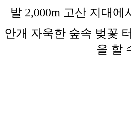
발 2,000m 고산 지대에
안개 자욱한 숲속 벚꽃 
을 할 