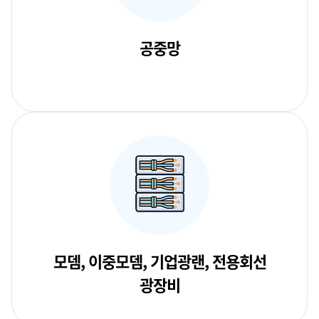
공중망
모뎀, 이중모뎀, 기업광랜, 전용회선
광장비